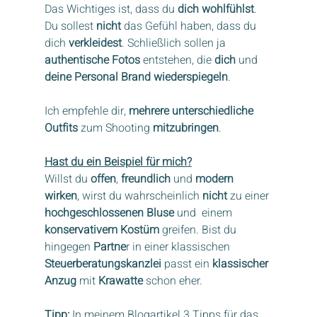
Das Wichtiges ist, dass du 
dich wohlfühlst
. 
Du sollest 
nicht
 das Gefühl haben, dass du 
dich 
verkleidest
. Schließlich sollen ja 
authentische Fotos
 entstehen, die 
dich
 und 
deine Personal Brand wiederspiegeln
.
Ich empfehle dir, 
mehrere unterschiedliche 
Outfits
 zum Shooting 
mitzubringen
.
Hast du ein Beispiel für mich?
Willst du 
offen
, 
freundlich
 und 
modern 
wirken
, wirst du wahrscheinlich 
nicht
 zu einer 
hochgeschlossenen Bluse
 und  einem 
konservativem Kostüm
 greifen. Bist du 
hingegen 
Partne
r in einer klassischen 
Steuerberatungskanzlei
 passt ein 
klassischer 
Anzug
 mit 
Krawatte
 schon eher.
Tipp:
 In meinem Blogartikel 3 Tipps für das 