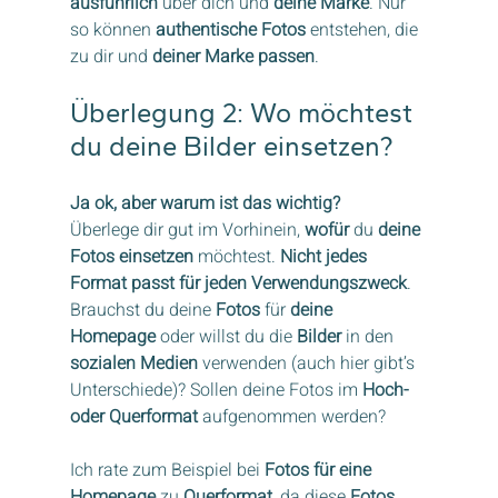
ausführlich
 über dich und 
deine Marke
. Nur 
so können 
authentische Fotos
 entstehen, die 
zu dir und 
deiner Marke passen
.
Überlegung 2: Wo möchtest 
du deine Bilder einsetzen?
Ja ok, aber warum ist das wichtig?
Überlege dir gut im Vorhinein, 
wofür
 du 
deine 
Fotos einsetzen
 möchtest. 
Nicht jedes 
Format passt für jeden Verwendungszweck
. 
Brauchst du deine 
Fotos
 für 
deine 
Homepage
 oder willst du die 
Bilder
 in den 
sozialen Medien
 verwenden (auch hier gibt’s 
Unterschiede)? Sollen deine Fotos im 
Hoch- 
oder Querformat
 aufgenommen werden?
Ich rate zum Beispiel bei 
Fotos für eine 
Homepage
 zu 
Querformat
, da diese 
Fotos 