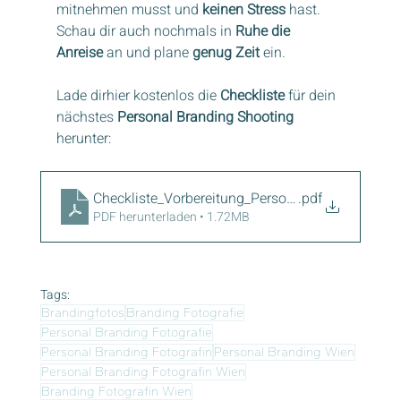
mitnehmen musst und 
keinen Stress
 hast. 
Schau dir auch nochmals in 
Ruhe die 
Anreise
 an und plane 
genug Zeit
 ein.
Lade dirhier kostenlos die 
Checkliste 
für dein 
nächstes 
Personal Branding Shooting
herunter:
Checkliste_Vorbereitung_Personal_Branding_Sho
.pdf
PDF herunterladen • 1.72MB
Tags:
Brandingfotos
Branding Fotografie
Personal Branding Fotografie
Personal Branding Fotografin
Personal Branding Wien
Personal Branding Fotografin Wien
Branding Fotografin Wien