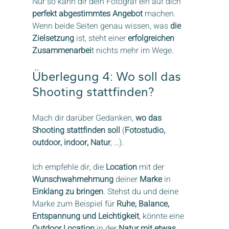
Nur so kann dir dein Fotograf ein auf dich 
perfekt abgestimmtes Angebot
 machen. 
Wenn beide Seiten genau wissen, was 
die 
Zielsetzung
 ist, steht einer 
erfolgreichen 
Zusammenarbei
t nichts mehr im Wege.
Überlegung 4: Wo soll das 
Shooting stattfinden?
Mach dir darüber Gedanken, 
wo das 
Shooting stattfinden soll
 (
Fotostudio, 
outdoor, indoor, Natur
, …).
Ich empfehle dir, die 
Location
 mit der 
Wunschwahrnehmung
 deiner 
Marke
 in 
Einklang zu bringen
. Stehst du und deine 
Marke zum Beispiel für 
Ruhe, Balance, 
Entspannung und Leichtigkeit
, könnte eine 
Outdoor Location
 in der 
Natur mit etwas 